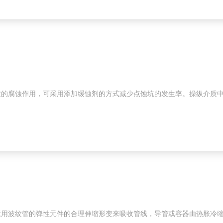
质的腐蚀作用，可采用添加缓蚀剂的方式减少点蚀坑的发生率。操纵介质
运用波纹管的弹性元件的合理伸缩形变来吸收管线，导管或容器由热胀冷