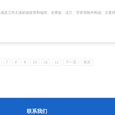
组成其工作主体的波纹管和端管、支撑架、法兰、导管等附件构成。主要
7
8
9
10
11
12
下一页
尾页
联系我们