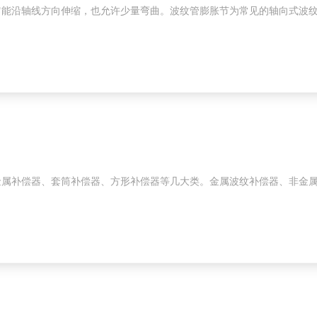
它能沿轴线方向伸缩，也允许少量弯曲。波纹管膨胀节为常见的轴向式波
金属补偿器、套筒补偿器、方形补偿器等几大类。金属波纹补偿器、非金