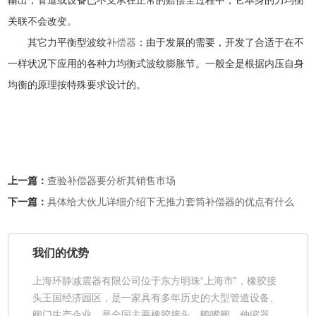
輸出，管道或设备已不支承在正常的赔偿全过程中，它本身的力均衡
关联不会改变。
其它力平衡型波纹
补偿器
：由于发展的需要，开发了合适于在不
一样状况下应用的各种力均衡式波纹膨胀节。一般全是根据内压自身
均衡的原理按特殊要求设计的。
上一篇：
查验补偿器要分析其销售市场
下一篇：
具体给大伙儿详细介绍下无推力套筒补偿器的优点有什么
我们的优势
上海环静减震器有限公司位于东方明珠“上海市”，橡胶接
头王国经济园区，是一家具有多年历史的大型管道设备、
阀门生产企业，是全国主要橡胶接头、鸭嘴阀、伸缩器、