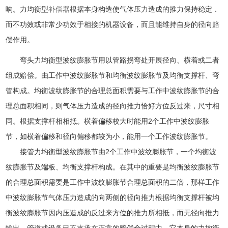
响。力均衡型
补偿器
根据本身构造使气体压力造成的推力保持稳定．
而不功效或非常少功效于相接的机器设备，而且能维持自身的径向赔
偿作用。
弯头力均衡型波纹膨胀节用以管路拐弯处开展径向、横着或二者
组成赔偿。由工作中波纹膨胀节和均衡波纹膨胀节及均衡支撑杆、弯
管构成。均衡波纹膨胀节的合理总面积需要与工作中波纹膨胀节的合
理总面积相同，则气体压力造成的径向推力恰好方位反过来，尺寸相
同。根据支撑杆相相抵。横着偏移校大时能用2个工作中波纹膨胀
节，如横着偏移和径向偏移都较为小，能用一个工作波纹膨胀节。
接管力均衡型波纹膨胀节由2个工作中波纹膨胀节，一个均衡波
纹膨胀节及端板、均衡支撑杆构成。在其中的重要是均衡波纹膨胀节
的合理总面积需要是工作中波纹膨胀节合理总面积的二倍，那样工作
中波纹膨胀节气体压力造成的向两侧的径向推力根据均衡支撑杆被均
衡波纹膨胀节因内压造成的反过来方位的推力所相抵，而无径向推力