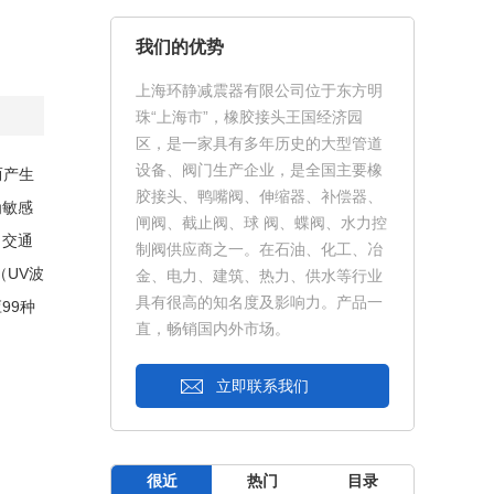
我们的优势
上海环静减震器有限公司位于东方明
珠“上海市”，橡胶接头王国经济园
区，是一家具有多年历史的大型管道
设备、阀门生产企业，是全国主要橡
而产生
胶接头、鸭嘴阀、伸缩器、补偿器、
为敏感
闸阀、截止阀、球 阀、蝶阀、水力控
、交通
制阀供应商之一。在石油、化工、冶
（UV波
金、电力、建筑、热力、供水等行业
具有很高的知名度及影响力。产品一
99种
直，畅销国内外市场。
立即联系我们
很近
热门
目录