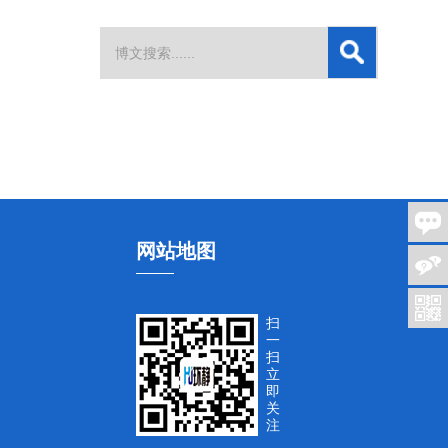
网站地图
扫
一
扫
立
即
关
注