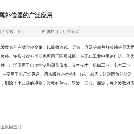
属补偿器的广泛应用
阅读次数：
63
所属栏目：
行业新闻
主体波纹管的有效伸缩变形，以吸收管线、导管、容器等由热胀冷缩等原因
向位移。矩形波纹
补偿器
也可用于降噪减振。在现代工业中用途广泛。作
接件，广泛应用于自动控制和测量仪表、真空技术、机械工业、电力工业
形）主要用于电厂烟风道，用来吸收热位移和（或）减震，矩形圆角
补偿器
，删除了小口径的规格，波数有单波、双波、三波、四波，每个波数对应
什么原因造成