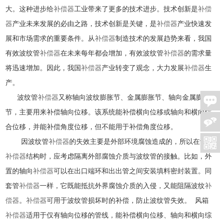
大。这种进步给
补偿器
工业带来了更多的技术进步。技术创新是
补偿
器
产业未来发展的必由之路，技术创新是关键，是
补偿器
产业快速发
展和市场需求的重要条件。从
补偿器
制造技术的发展趋势来看，我国
有效波纹管
补偿器
在未来每年都会增加，有效波纹管
补偿器
的需求量
将迅速增加。因此，我国
补偿器
产业转变了观念，大力发展
补偿器
生
产。
波纹管
补偿器
又称轴向波纹膨胀节、金属膨胀节、轴向金属膨胀
节，主要用来补偿轴向位移。该系统能补偿横向位移或轴向和横向综
合位移，并能补偿角度位移，但不能用于补偿角度位移。
因波纹管
补偿器
的失效主要是外部环境腐蚀造成的，所以在设计
补偿器
结构时，应考虑隔离外部腐蚀介质与波纹管的接触。比如，外
置的轴向
补偿器
可以在出口端环和出出管之间安装填料密封装置。同
套管
补偿器
一样，它既能抵抗外界腐蚀介质的入侵，又能阻隔波纹
补
偿器
。
补偿器
可用于波纹管损坏时的补偿，防止波纹管失效。 风箱
补偿器
适用于仅有轴向位移的管线，能补偿横向位移、轴向和横向综