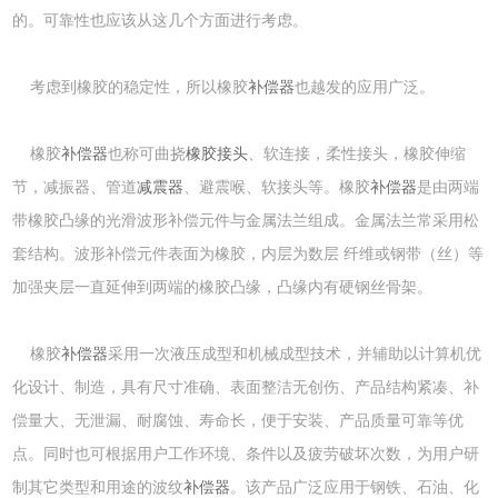
的。可靠性也应该从这几个方面进行考虑。
考虑到橡胶的稳定性，所以橡胶
补偿器
也越发的应用广泛。
橡胶
补偿器
也称可曲挠
橡胶接头
、软连接，柔性接头，橡胶伸缩
节，减振器、管道
减震器
、避震喉、软接头等。橡胶
补偿器
是由两端
带橡胶凸缘的光滑波形补偿元件与金属法兰组成。金属法兰常采用松
套结构。波形补偿元件表面为橡胶，内层为数层 纤维或钢带（丝）等
加强夹层一直延伸到两端的橡胶凸缘，凸缘内有硬钢丝骨架。
橡胶
补偿器
采用一次液压成型和机械成型技术，并辅助以计算机优
化设计、制造，具有尺寸准确、表面整洁无创伤、产品结构紧凑、补
偿量大、无泄漏、耐腐蚀、寿命长，便于安装、产品质量可靠等优
点。同时也可根据用户工作环境、条件以及疲劳破坏次数，为用户研
制其它类型和用途的波纹
补偿器
。该产品广泛应用于钢铁、石油、化